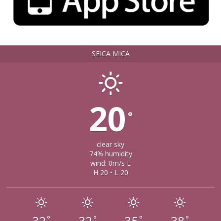
SEICA MICA
20
°
clear sky
74% humidity
wind: 0m/s E
H 20 • L 20
°
°
°
°