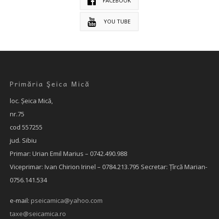
FACEBOOK
YOU TUBE
Primăria Şeica Mică
loc. Şeica Mică,
nr.75
cod 557255
jud. Sibiu
Primar: Urian Emil Marius – 0742.490.988
Viceprimar: Ivan Chirion Irinel – 0784.213.795
Secretar: Țîrcă Marian-
0756.141.534
e-mail:
pseicamica@yahoo.com
taxe@seicamica.ro