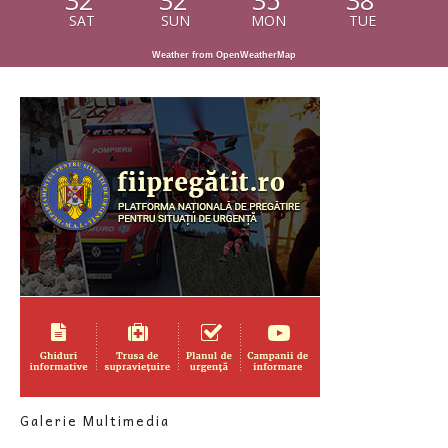
32
32
35
38
SAT
SUN
MON
TUE
Weather from OpenWeatherMap
Galerie Multimedia