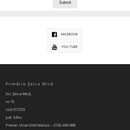
FACEBOOK
YOU TUBE
Primăria Şeica Mică
loc. Şeica Mică,
nr.75
cod 557255
jud. Sibiu
Primar: Urian Emil Marius – 0742.490.988