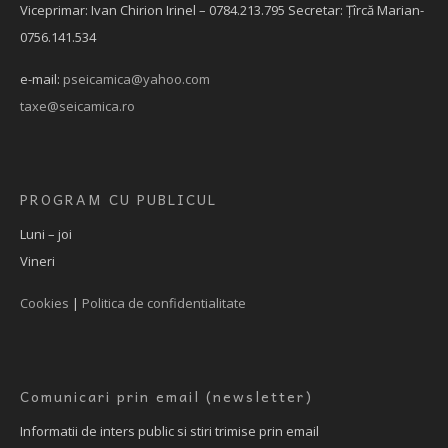
Viceprimar: Ivan Chirion Irinel – 0784.213.795
Secretar: Țîrcă Marian-
0756.141.534
e-mail:
pseicamica@yahoo.com
taxe@seicamica.ro
PROGRAM CU PUBLICUL
Luni – joi
Vineri
Cookies
|
Politica de confidentialitate
Comunicari prin email (newsletter)
Informatii de inters public si stiri trimise prin email