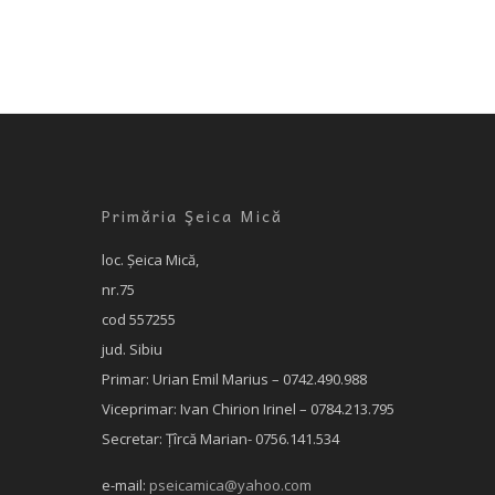
Primăria Şeica Mică
loc. Şeica Mică,
nr.75
cod 557255
jud. Sibiu
Primar: Urian Emil Marius – 0742.490.988
Viceprimar: Ivan Chirion Irinel – 0784.213.795
Secretar: Țîrcă Marian- 0756.141.534
e-mail:
pseicamica@yahoo.com