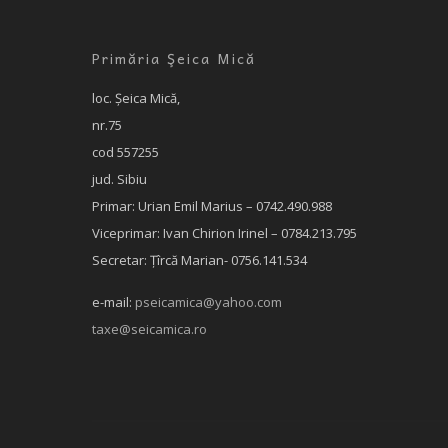
Primăria Şeica Mică
loc. Şeica Mică,
nr.75
cod 557255
jud. Sibiu
Primar: Urian Emil Marius – 0742.490.988
Viceprimar: Ivan Chirion Irinel – 0784.213.795
Secretar: Țîrcă Marian- 0756.141.534
e-mail:
pseicamica@yahoo.com
taxe@seicamica.ro