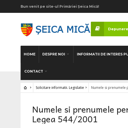
Bun venit pe site-ul Primăriei Șeica Mică!
Depunere
HOME
DESPRE NOI
INFORMATII DE INTERES P
CONTACT
Solicitare informatii. Legislatie
Numele si prenumele 
Numele si prenumele per
Legea 544/2001