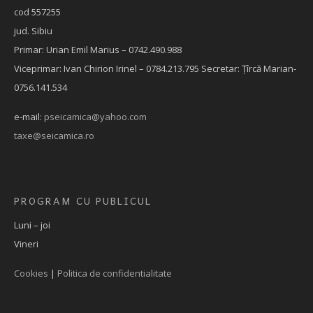
cod 557255
jud. Sibiu
Primar: Urian Emil Marius – 0742.490.988
Viceprimar: Ivan Chirion Irinel – 0784.213.795
Secretar: Țîrcă Marian-
0756.141.534
e-mail:
pseicamica@yahoo.com
taxe@seicamica.ro
PROGRAM CU PUBLICUL
Luni – joi
Vineri
Cookies
|
Politica de confidentialitate