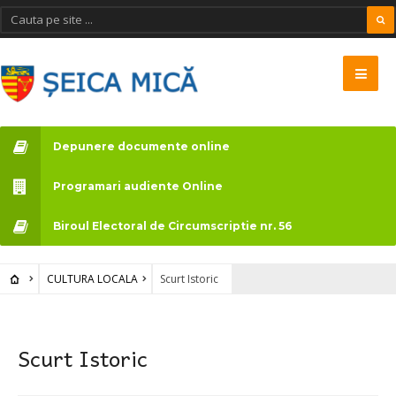
Depunere documente online
Programari audiente Online
Biroul Electoral de Circumscriptie nr. 56
CULTURA LOCALA
Scurt Istoric
Scurt Istoric