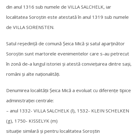
din anul 1316 sub numele de VILLA SALCHELK, iar
localitatea Soroştin este atestată în anul 1319 sub numele
de VILLA SORENSTEN.
Satul reşedinţă de comună Şeica Mică şi satul aparţinător
Soroştin sunt martorele evenimentelor care s-au petrecut
în zonă de-a lungul istoriei şi atestă convieţuirea dintre saşi,
români şi alte naţionalităţi.
Denumirea localităţii Şeica Mică a evoluat cu diferenţe tipice
administraţiei centrale:
– anul 1332- VILLA SALCHELK (l), 1532- KLEIN SCHELKEN
(g), 1750- KISSELYK (m)
situaţie similară şi pentru localitatea Soroştin