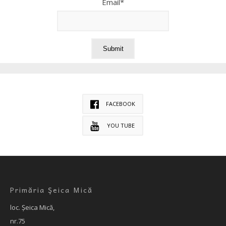
Email*
FACEBOOK
YOU TUBE
Primăria Şeica Mică
loc. Şeica Mică,
nr.75