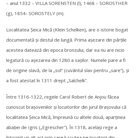
– anul 1332 – VILLA SORENSTEN (l), 1468 – SOROSTHER
(g), 1854- SOROSTELY (m).
Localitatea Şeica Mică (Klein Schelken), are o istorie bogat
documentată şi destul de lungă. Prima aşezare din părţile
acestea datează din epoca bronzului, dar ea nu are nicio
legatură cu aşezarea din 1280 a saşilor. Numele pare a fi
de origine slavă, de la „sol” (cuvântul slav pentru „sare”), şi
a fost atestat în 1311 drept „Salchelk”.
Între 1316-1322, regele Carol Robert de Anjou făcea
cunoscut braşovenilor şi locuitorilor din jurul Braşovului că
localitatea Şeica Mică, împreună cu altele două, aparţinea
abaţiei de Igris („Egrescher”). În 1318, acelaşi rege a
întocmit un alt act prin care îi scutea pe locuitorii din