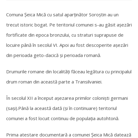
Comuna Şeica Mică cu satul aparţinător Soroştin au un
trecut istoric bogat. Pe teritoriul comunei s-au găsit aşezări
fortificate din epoca bronzului, cu straturi suprapuse de
locuire până în secolul VI. Apoi au fost descoperite aşezări
din perioada geto-dacică şi perioada romană.
Drumurile romane din localităţi făceau legătura cu principalul
drum roman din această parte a Transilvaniei.
În secolul XII a început aşezarea primilor colonişti germani
(saşi).Până la această dată (şi în continuare) teritoriul
comunei a fost locuit continuu de populaţia autohtonă.
Prima atestare documentară a comunei Şeica Mică datează