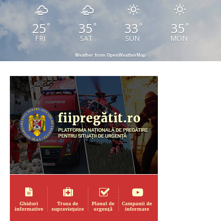
25
35
33
35
°
°
°
°
FRI
SAT
SUN
MON
Weather from OpenWeatherMap