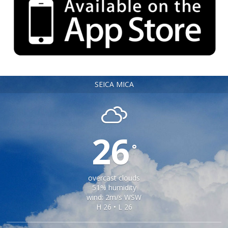
SEICA MICA
26
°
overcast clouds
51% humidity
wind: 2m/s WSW
H 26 • L 26