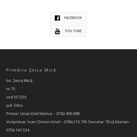
FACEBOOK
YOU TUBE
Primăria Şeica Mică
loc. Şeica Mică,
nr.75
cod 557255
jud. Sibiu
Primar: Urian Emil Marius – 0742.490.988
Viceprimar: Ivan Chirion Irinel – 0784.213.795
Secretar: Țîrcă Marian-
0756.141.534