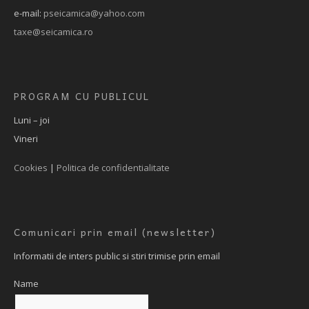
e-mail:
pseicamica@yahoo.com
taxe@seicamica.ro
PROGRAM CU PUBLICUL
Luni – joi
Vineri
Cookies
|
Politica de confidentialitate
Comunicari prin email (newsletter)
Informatii de inters public si stiri trimise prin email
Name