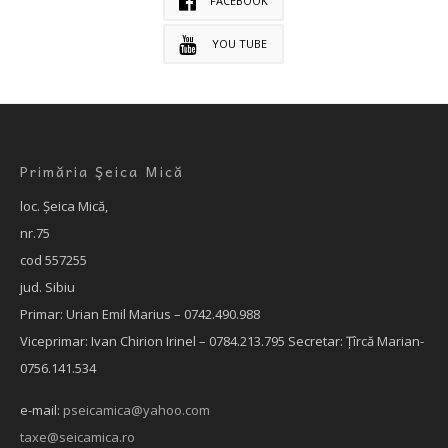
FACEBOOK
YOU TUBE
Primăria Şeica Mică
loc. Şeica Mică,
nr.75
cod 557255
jud. Sibiu
Primar: Urian Emil Marius – 0742.490.988
Viceprimar: Ivan Chirion Irinel – 0784.213.795
Secretar: Țîrcă Marian-
0756.141.534
e-mail:
pseicamica@yahoo.com
taxe@seicamica.ro