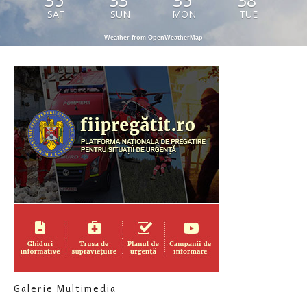
35
33
35
38
SAT
SUN
MON
TUE
Weather from OpenWeatherMap
Galerie Multimedia