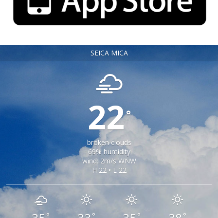
SEICA MICA
22
°
broken clouds
69% humidity
wind: 2m/s WNW
H 22 • L 22
°
°
°
°