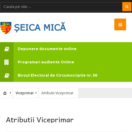
Depunere documente online
Programari audiente Online
Biroul Electoral de Circumscriptie nr. 56
Viceprimar
Atributii Viceprimar
Atributii Viceprimar