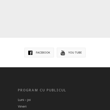
FACEBOOK
YOU TUBE
PROGRAM CU PUBLICUL
Luni – joi
Vineri