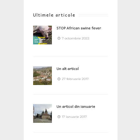
Ultimele articole
STOP African swine fever
7 octombrie 2022
Un alt articol
27 februarie 2017
Un articol din ianuarie
17 ianuarie 2017