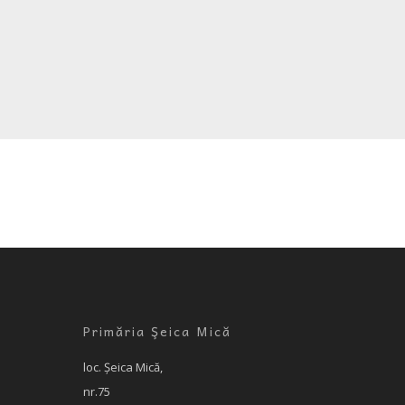
Primăria Şeica Mică
loc. Şeica Mică,
nr.75