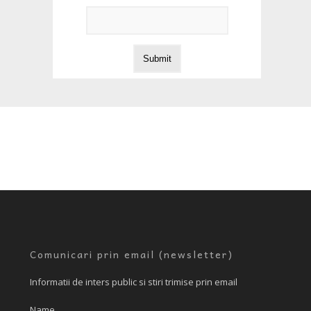
Comunicari prin email (newsletter)
Informatii de inters public si stiri trimise prin email
Name