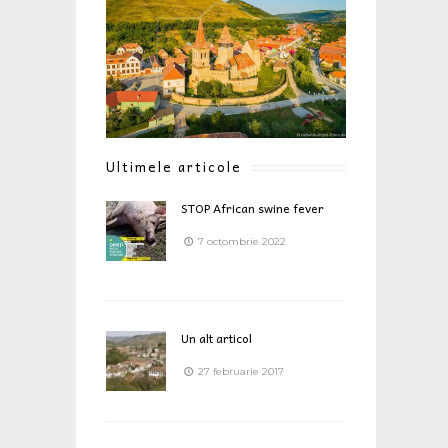
Ultimele articole
STOP African swine fever
7 octombrie 2022
Un alt articol
27 februarie 2017