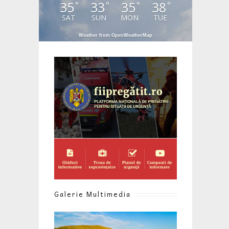
35
33
35
38
°
°
°
°
SAT
SUN
MON
TUE
Weather from OpenWeatherMap
Galerie Multimedia