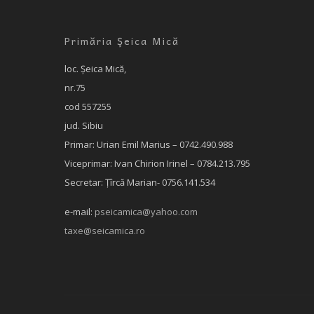
Primăria Şeica Mică
loc. Şeica Mică,
nr.75
cod 557255
jud. Sibiu
Primar: Urian Emil Marius – 0742.490.988
Viceprimar: Ivan Chirion Irinel – 0784.213.795
Secretar: Țîrcă Marian- 0756.141.534
e-mail:
pseicamica@yahoo.com
taxe@seicamica.ro