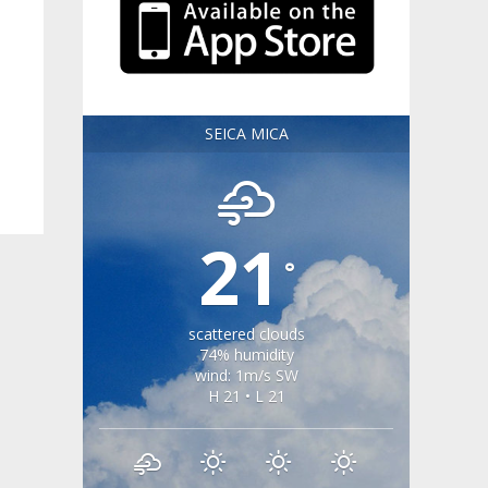
SEICA MICA
21
°
scattered clouds
74% humidity
wind: 1m/s SW
H 21 • L 21